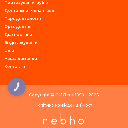
Протезування зубів
Дентальна імплантація
Пародонтологія
Ортодонтія
Діагностика
Види лікування
Ціни
Наша команда
Контакти
КНОПКА
ЗВ'ЯЗКУ
Copyright © С.К.Дент 1999 - 2026
Політика конфіденційності